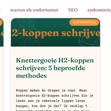
g
starten als ondernemer
SEO
endometri
COPYWRITING
Knettergoeie H2-koppen
schrijven: 5 beproefde
methodes
Koppen maken én dragen je copy. Maar
knettergoeie H2-koppen schrijven die je
lezer aan je tekstuele lippen laten
hangen, hoe doe je dat? Ik verklap 5