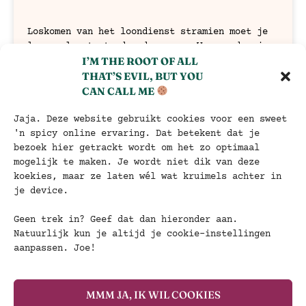
Loskomen van het loondienst stramien moet je
leren als startend ondernemer. Waarom doe je
I’M THE ROOT OF ALL
alsof je werknemer van jezelf bent?
THAT’S EVIL, BUT YOU
CAN CALL ME
Lees verder »
Jaja. Deze website gebruikt cookies voor een sweet
'n spicy online ervaring. Dat betekent dat je
bezoek hier getrackt wordt om het zo optimaal
mogelijk te maken. Je wordt niet dik van deze
koekies, maar ze laten wél wat kruimels achter in
je device.
Algemene Voorwaarden
Privacyverklaring
KvK: 81110596
BTW: NL003531499B87
Geen trek in? Geef dat dan hieronder aan.
2020 – 2026 © Copyright Dash of Ginger
Natuurlijk kun je altijd je cookie-instellingen
aanpassen. Joe!
MMM JA, IK WIL COOKIES